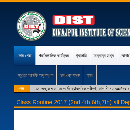
হোম পেজ
প্রাতিষ্ঠানিক কার্যক্রম
গ্যালারি
অন্যান্য তথ্য
যোগা
স্টুডেন্ট আইডি অনুসন্ধান
জব প্লেসমেন্ট
ব্লগ
খবর
১ম, ৩য়, ৫ম ও ৭ম পর্বের ব্যাবহারিক পরীক্ষা, আগামী ১৫ অক্টোবর 
Class Routine 2017 (2nd,4th,6th,7th) all De