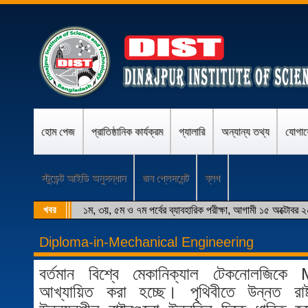
হোম পেজ
প্রাতিষ্ঠানিক কার্যক্রম
গ্যালারি
অন্যান্য তথ্য
যোগা
স্টুডেন্ট আইডি অনুসন্ধান
জব প্লেসমেন্ট
ব্লগ
খবর
১ম, ৩য়, ৫ম ও ৭ম পর্বের ব্যাবহারিক পরীক্ষা, আগামী ১৫ অক্টোবর 
Diploma-in-Mechanical Engineering
বর্তমান বিশ্বে মেকানিক্যাল টেকনোলজিক
আখ্যায়িত করা হচ্ছে। পৃথিবীতে উন্নত রাষ্