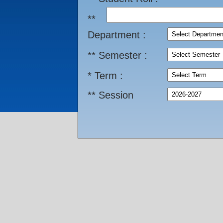
**
Department :
** Semester :
* Term :
** Session