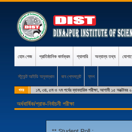
হোম পেজ
প্রাতিষ্ঠানিক কার্যক্রম
গ্যালারি
অন্যান্য তথ্য
যোগা
স্টুডেন্ট আইডি অনুসন্ধান
জব প্লেসমেন্ট
ব্লগ
খবর
১ম, ৩য়, ৫ম ও ৭ম পর্বের ব্যাবহারিক পরীক্ষা, আগামী ১৫ অক্টোবর 
অর্ধবার্ষিক/প্রাক-নির্বাচনী পরীক্ষা
** Student Roll :